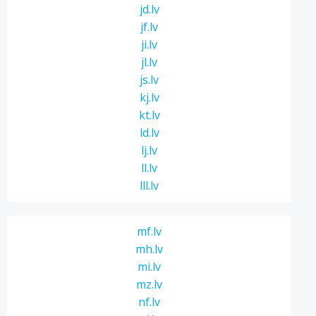
jd.lv
jf.lv
ji.lv
jl.lv
js.lv
kj.lv
kt.lv
ld.lv
lj.lv
ll.lv
lll.lv
mf.lv
mh.lv
mi.lv
mz.lv
nf.lv