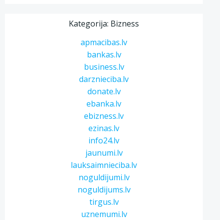
Kategorija: Bizness
apmacibas.lv
bankas.lv
business.lv
darznieciba.lv
donate.lv
ebanka.lv
ebizness.lv
ezinas.lv
info24.lv
jaunumi.lv
lauksaimnieciba.lv
noguldijumi.lv
noguldijums.lv
tirgus.lv
uznemumi.lv