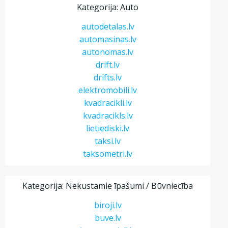
Kategorija: Auto
autodetalas.lv
automasinas.lv
autonomas.lv
drift.lv
drifts.lv
elektromobili.lv
kvadracikli.lv
kvadracikls.lv
lietiediski.lv
taksi.lv
taksometri.lv
Kategorija: Nekustamie īpašumi / Būvniecība
biroji.lv
buve.lv