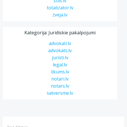
stils.lv
totalizator.lv
zveja.lv
Kategorija: Juridiskie pakalpojumi
advokati.lv
advokats.lv
juristi.lv
legal.lv
likums.lv
notari.lv
notars.lv
satversme.lv