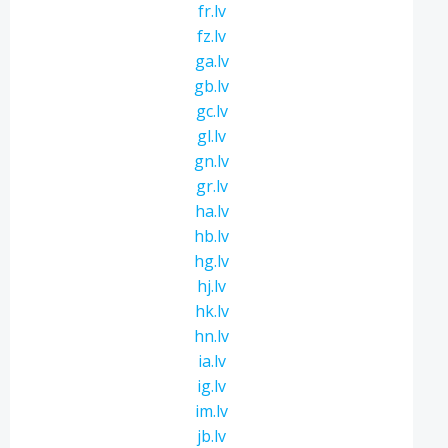
fr.lv
fz.lv
ga.lv
gb.lv
gc.lv
gl.lv
gn.lv
gr.lv
ha.lv
hb.lv
hg.lv
hj.lv
hk.lv
hn.lv
ia.lv
ig.lv
im.lv
jb.lv