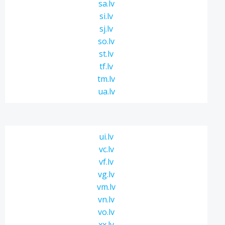
sa.lv
si.lv
sj.lv
so.lv
st.lv
tf.lv
tm.lv
ua.lv
ui.lv
vc.lv
vf.lv
vg.lv
vm.lv
vn.lv
vo.lv
xx.lv