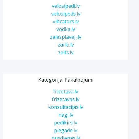
velosipedi.lv
velosipeds.lv
vibrators.lv
vodka.lv
zalesplaveji.lv
zarki.lv
zelts.lv
Kategorija: Pakalpojumi
frizetava.lv
frizetavas.lv
konsultacijas.lv
nagi.lv
pedikirs.lv
piegade.lv
pusdienas.lv