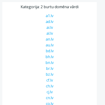
Kategorija: 2 burtu domēna vārdi
a1.lv
ad.lv
ai.lv
al.lv
an.lv
au.lv
bd.lv
bh.lv
bn.lv
br.lv
bz.lv
cf.lv
ch.lv
cj.lv
cn.lv
co.lv