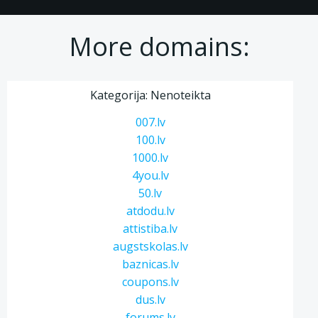
More domains:
Kategorija: Nenoteikta
007.lv
100.lv
1000.lv
4you.lv
50.lv
atdodu.lv
attistiba.lv
augstskolas.lv
baznicas.lv
coupons.lv
dus.lv
forums.lv