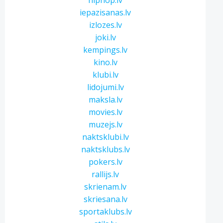
hiphop.lv
iepazisanas.lv
izlozes.lv
joki.lv
kempings.lv
kino.lv
klubi.lv
lidojumi.lv
maksla.lv
movies.lv
muzejs.lv
naktsklubi.lv
naktsklubs.lv
pokers.lv
rallijs.lv
skrienam.lv
skriesana.lv
sportaklubs.lv