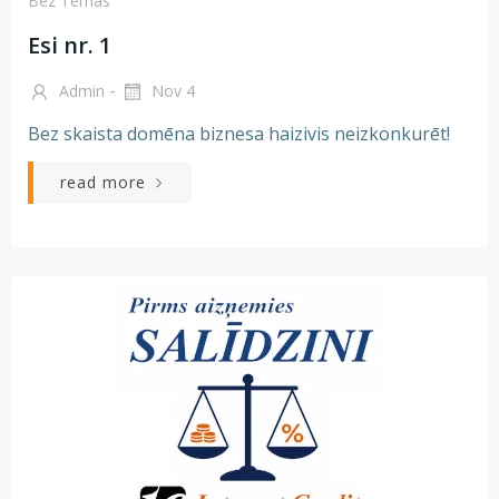
Bez Tēmas
Esi nr. 1
-
Admin
Nov 4
Bez skaista domēna biznesa haizivis neizkonkurēt!
read more