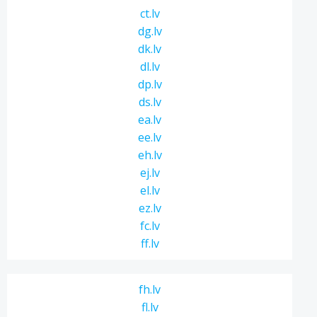
ct.lv
dg.lv
dk.lv
dl.lv
dp.lv
ds.lv
ea.lv
ee.lv
eh.lv
ej.lv
el.lv
ez.lv
fc.lv
ff.lv
fh.lv
fl.lv