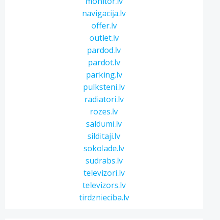
monitor.lv
navigacija.lv
offer.lv
outlet.lv
pardod.lv
pardot.lv
parking.lv
pulksteni.lv
radiatori.lv
rozes.lv
saldumi.lv
silditaji.lv
sokolade.lv
sudrabs.lv
televizori.lv
televizors.lv
tirdznieciba.lv